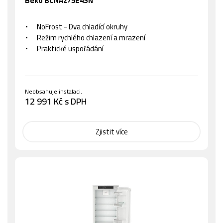
Beko BCNA275E4SN
NoFrost - Dva chladící okruhy
Režim rychlého chlazení a mrazení
Praktické uspořádání
Neobsahuje instalaci.
12 991 Kč s DPH
Zjistit více