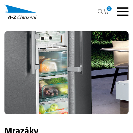
0
Mrazáky