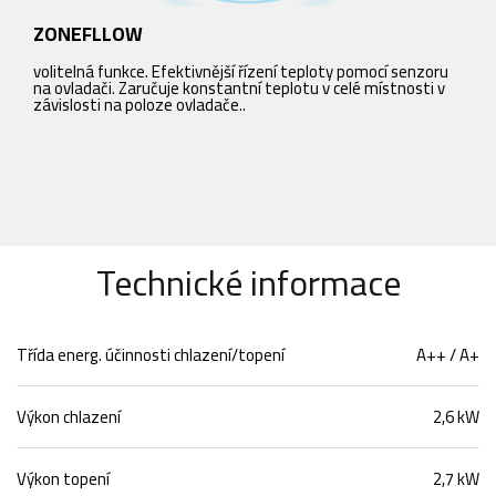
ZONEFLLOW
volitelná funkce. Efektivnější řízení teploty pomocí senzoru
w
na ovladači. Zaručuje konstantní teplotu v celé místnosti v
v
závislosti na poloze ovladače..
d
o
Technické informace
Třída energ. účinnosti chlazení/topení
A++ / A+
Výkon chlazení
2,6 kW
Výkon topení
2,7 kW