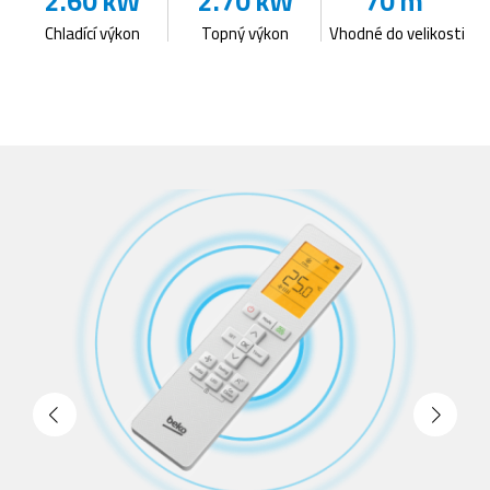
2.60 kW
2.70 kW
70 m³
Chladící výkon
Topný výkon
Vhodné do velikosti