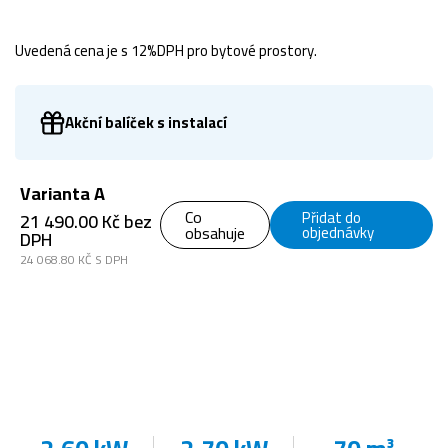
Uvedená cena je s 12%DPH pro bytové prostory.
Akční balíček s instalací
Varianta A
Co
Přidat do
21 490.00 Kč bez
obsahuje
objednávky
DPH
24 068.80 KČ S DPH