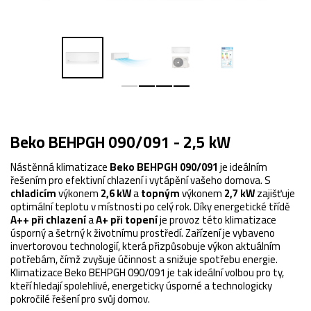
Beko BEHPGH 090/091 - 2,5 kW
​Nástěnná klimatizace
Beko BEHPGH 090/091
je ideálním
řešením pro efektivní chlazení i vytápění vašeho domova. S
chladicím
výkonem
2,6 kW
a
topným
výkonem
2,7 kW
zajišťuje
optimální teplotu v místnosti po celý rok. Díky energetické třídě
A++ při chlazení
a
A+ při topení
je provoz této klimatizace
úsporný a šetrný k životnímu prostředí. Zařízení je vybaveno
invertorovou technologií, která přizpůsobuje výkon aktuálním
potřebám, čímž zvyšuje účinnost a snižuje spotřebu energie.
Klimatizace Beko BEHPGH 090/091 je tak ideální volbou pro ty,
kteří hledají spolehlivé, energeticky úsporné a technologicky
pokročilé řešení pro svůj domov.