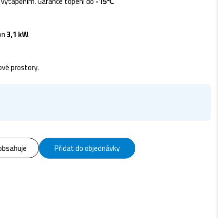
i vytápěním. Garance topení do
-15℃
kon
3,1 kW
.
ové prostory.
obsahuje
Přidat do objednávky