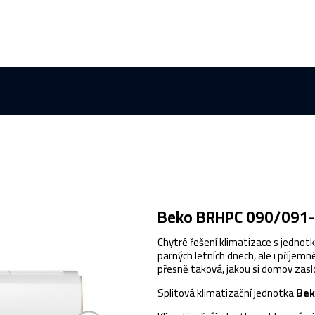
Beko BRHPC 090/091-
Chytré řešení klimatizace s jednot
parných letních dnech, ale i příjem
přesně taková, jakou si domov zasl
Splitová klimatizační jednotka
Bek