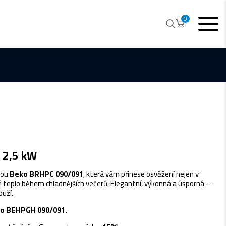
0
 2,5 kW
kou
Beko BRHPC 090/091
, která vám přinese osvěžení nejen v
né teplo během chladnějších večerů. Elegantní, výkonná a úsporná –
ouží.
o BEHPGH 090/091.