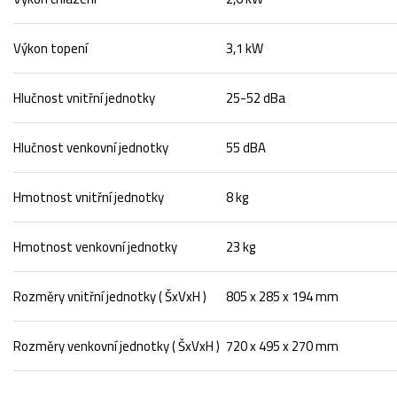
Výkon topení
3,1 kW
Hlučnost vnitřní jednotky
25-52 dBa
Hlučnost venkovní jednotky
55 dBA
Hmotnost vnitřní jednotky
8 kg
Hmotnost venkovní jednotky
23 kg
Rozměry vnitřní jednotky ( ŠxVxH )
805 x 285 x 194 mm
Rozměry venkovní jednotky ( ŠxVxH )
720 x 495 x 270 mm