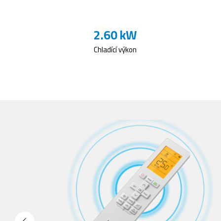
2.60 kW
Chladící výkon