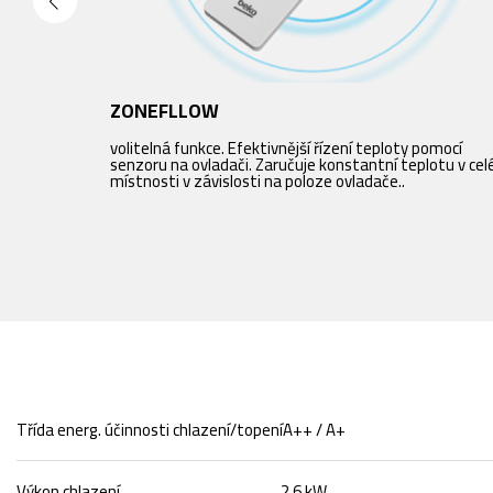
ZONEFLLOW
volitelná funkce. Efektivnější řízení teploty pomocí
senzoru na ovladači. Zaručuje konstantní teplotu v cel
místnosti v závislosti na poloze ovladače..
Třída energ. účinnosti chlazení/topení
A++ / A+
Výkon chlazení
2,6 kW