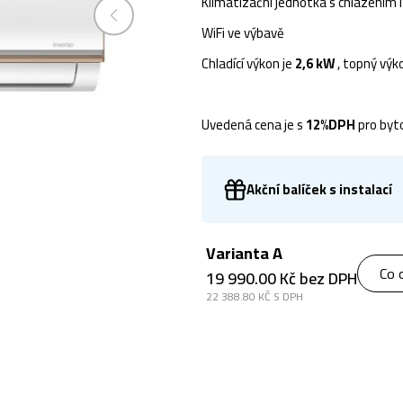
Klimatizační jednotka s chlazením 
WiFi ve výbavě
Chladící výkon je
2,6 kW
, topný vý
Uvedená cena je s
12%DPH
pro byt
Akční balíček s instalací
Varianta A
Co 
19 990.00 Kč bez DPH
22 388.80 KČ S DPH