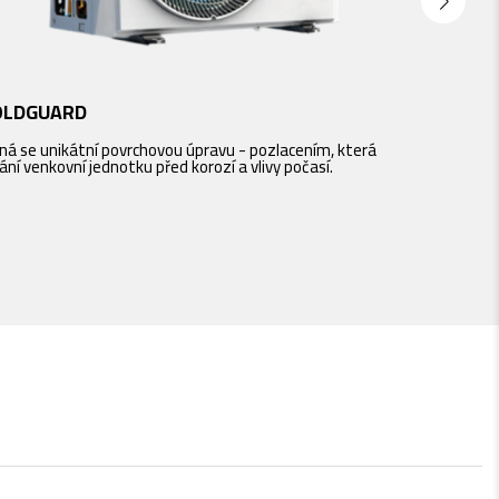
OLDGUARD
MicroClean
ná se unikátní povrchovou úpravu - pozlacením, která
prachový fil
ání venkovní jednotku před korozí a vlivy počasí.
se ve vzduc
podráždění 
uhlíkový filtr