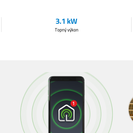
3.1 kW
Topný výkon