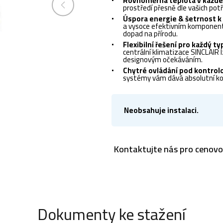
Rovnoměrná teplota v každé
prostředí přesně dle vašich potř
Úspora energie & šetrnost k 
a vysoce efektivním komponentů
dopad na přírodu.
Flexibilní řešení pro každý ty
centrální klimatizace SINCLAIR
designovým očekáváním.
Chytré ovládání pod kontrol
systémy vám dává absolutní kon
Neobsahuje instalaci.
Kontaktujte nás pro cenov
Dokumenty ke stažení