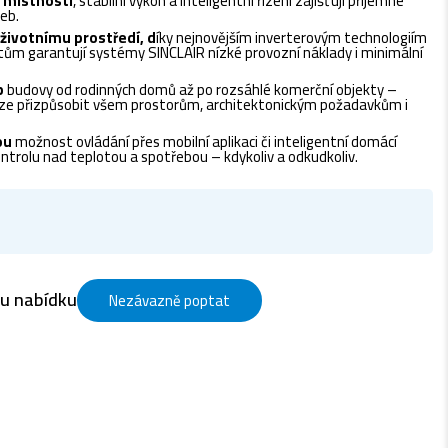
 místnosti
, stabilní výkon a inteligentní řízení zajišťují příjemné
eb.
životnímu prostředí, d
íky nejnovějším inverterovým technologiím
m garantují systémy SINCLAIR nízké provozní náklady i minimální
p
budovy od rodinných domů až po rozsáhlé komerční objekty –
 lze přizpůsobit všem prostorům, architektonickým požadavkům i
ou
možnost ovládání přes mobilní aplikaci či inteligentní domácí
trolu nad teplotou a spotřebou – kdykoliv a odkudkoliv.
ou nabídku
Nezávazně poptat