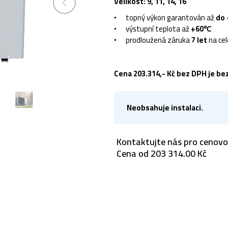
Velikost: 9, 11, 14, 16
topný výkon garantován až
do
výstupní teplota až
+60℃
prodloužená záruka
7 let
na ce
Cena 203.314,- Kč bez DPH je b
Neobsahuje instalaci.
Kontaktujte nás pro cenov
Cena od 203 314.00 Kč