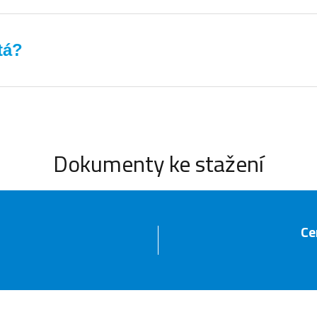
ystému může být nutné provést další úpravy, jako je instalace nebo vým
losti na několika faktorech:
jde o systém vzduch-voda, země-voda nebo voda-voda. Každý z nich má ji
čerpadla, tím vyšší může být cena instalace.
tá?
odušší, zatímco u stávajících domů mohou být nutné další stavební úp
například vyměnit topná tělesa, upravit izolaci nebo instalovat podla
islosti na regionu.
své instalační firmy nebo poskytovatele servisu. Tím zajistíte, že vaš
 a filtrů a ověření správné funkce systému.
Dokumenty ke stažení
Ce