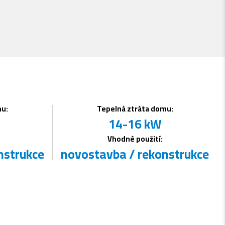
nebo
Googl
rukou – poho
mu:
Tepelná ztráta domu:
14-16 kW
Vhodné použití:
nstrukce
novostavba / rekonstrukce