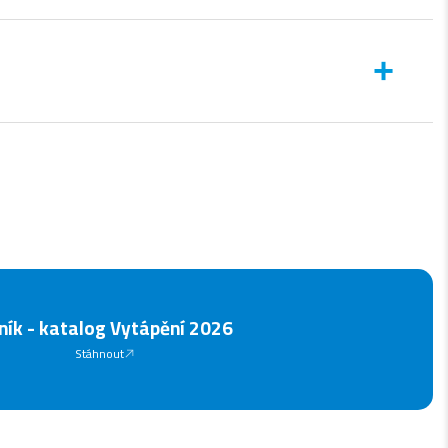
ěna topných těles, optimalizace izolace či další stavební
né náklady na pořízení a instalaci.
+
ravy.
hové vytápění.
e čerpadlo bude fungovat efektivně a spolehlivě. Běžná údržba
ník - katalog Vytápění 2026
Stáhnout