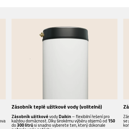
Zásobník teplé užitkové vody (volitelně)
Zá
Zásobník užitkové
vody
Daikin
– flexibilní řešení pro
Zá
ova
každou domácnost. Díky širokému výběru objemů od
150
se
do
300
litrů
si snadno vyberete ten, který dokonale
ko