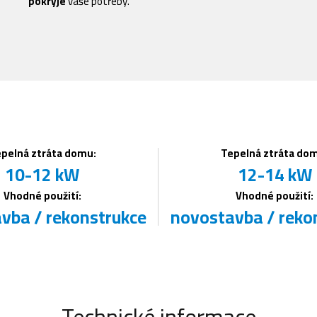
pokryje
vaše potřeby.
pelná ztráta domu:
Tepelná ztráta do
10-12 kW
12-14 kW
Vhodné použití:
Vhodné použití:
vba / rekonstrukce
novostavba / reko
Technické informace