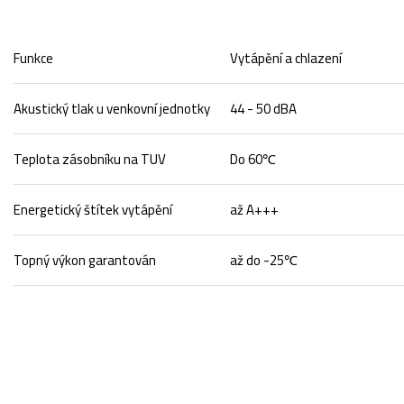
Funkce
Vytápění a chlazení
Akustický tlak u venkovní jednotky
44 - 50 dBA
Teplota zásobníku na TUV
Do 60℃
Energetický štítek vytápění
až A+++
Topný výkon garantován
až do -25℃