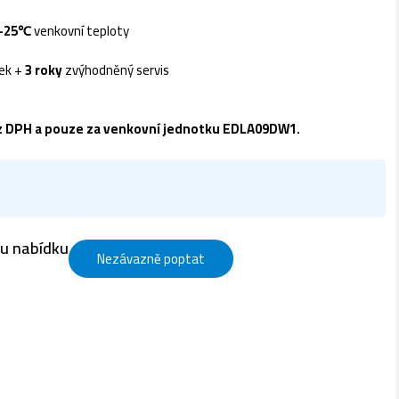
 -25℃
venkovní teploty
lek +
3 roky
zvýhodněný servis
ez DPH a pouze za venkovní jednotku EDLA09DW1.
ou nabídku
Nezávazně poptat