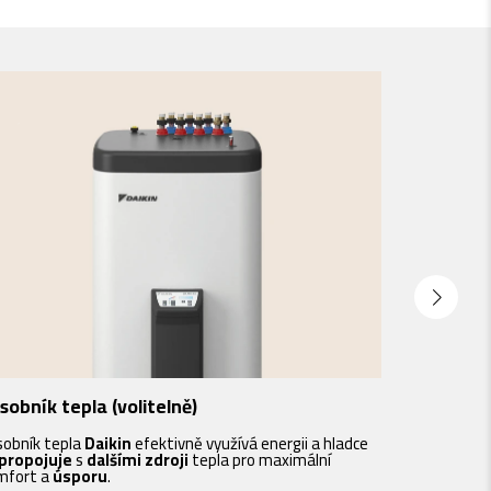
sobník tepla (volitelně)
Aplikace
sobník tepla
Daikin
efektivně využívá energii a hladce
Stáhněte si 
propojuje
s
dalšími zdroji
tepla pro maximální
mějte své
t
mfort a
úsporu
.
Díky podpoře