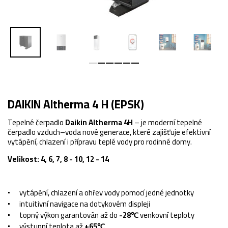
DAIKIN Altherma 4 H (EPSK)
Tepelné čerpadlo
Daikin Altherma 4H
– je moderní tepelné
čerpadlo vzduch–voda nové generace, které zajišťuje efektivní
vytápění, chlazení i přípravu teplé vody pro rodinné domy.
Velikost: 4, 6, 7, 8 - 10, 12 - 14
vytápění, chlazení a ohřev vody pomocí jedné jednotky
intuitivní navigace na dotykovém displeji
topný výkon garantován až do
-28℃
venkovní teploty
výstupní teplota až
+65℃