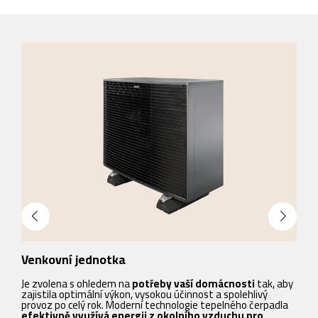
Venkovní jednotka
V
Je zvolena s ohledem na
potřeby vaší domácnosti
tak, aby
zajistila optimální výkon, vysokou účinnost a spolehlivý
V
provoz po celý rok. Moderní technologie tepelného čerpadla
t
efektivně využívá energii z okolního vzduchu pro
s