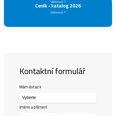
Stáhnout
Ceník - katalog 2026
Stáhnout
Kontaktní formulář
Mám dotaz k
Jméno a příjmení