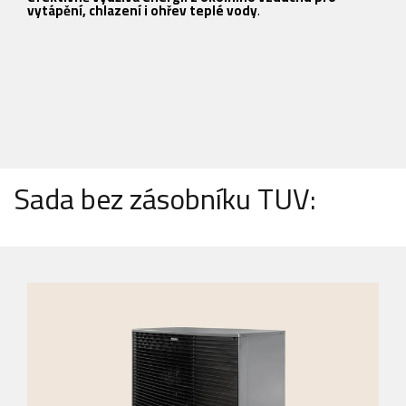
vytápění, chlazení i ohřev teplé vody
.
a
2
I
b
Ú
p
Sada bez zásobníku TUV: