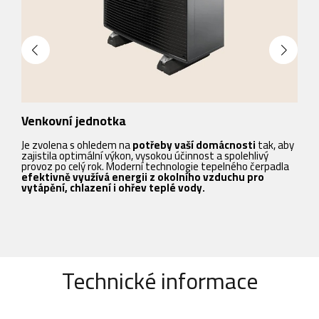
Venkovní jednotka
N
Je zvolena s ohledem na
potřeby vaší domácnosti
tak, aby
E
zajistila optimální výkon, vysokou účinnost a spolehlivý
v
provoz po celý rok. Moderní technologie tepelného čerpadla
t
efektivně využívá energii z okolního vzduchu pro
d
vytápění, chlazení i ohřev teplé vody.
Technické informace