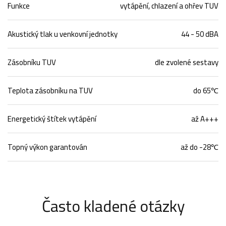
Funkce
vytápění, chlazení a ohřev TUV
Akustický tlak u venkovní jednotky
44 - 50 dBA
Zásobníku TUV
dle zvolené sestavy
Teplota zásobníku na TUV
do 65℃
Energetický štítek vytápění
až A+++
Topný výkon garantován
až do -28℃
Často kladené otázky