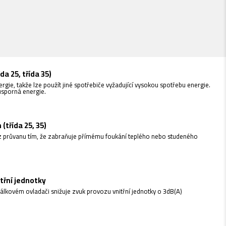
Google Ho
pohodlně a b
da 25, třída 35)
rgie, takže lze použít jiné spotřebiče vyžadující vysokou spotřebu energie.
úsporná energie.
(třída 25, 35)
z průvanu tím, že zabraňuje přímému foukání teplého nebo studeného
třní jednotky
dálkovém ovladači snižuje zvuk provozu vnitřní jednotky o 3dB(A)