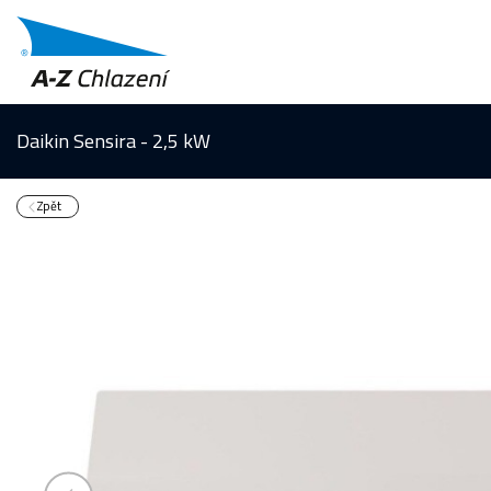
Daikin Sensira - 2,5 kW
Zpět