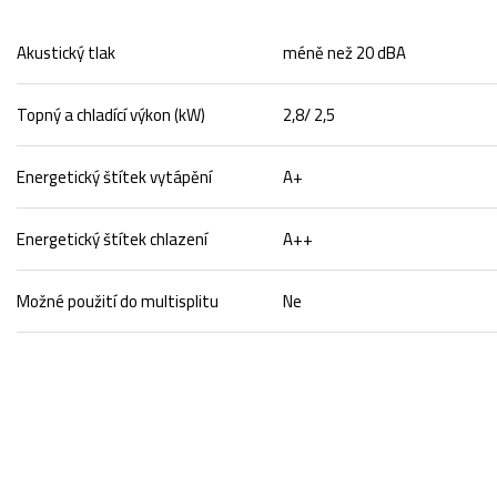
Akustický tlak
méně než 20 dBA
Topný a chladící výkon (kW)
2,8/ 2,5
Energetický štítek vytápění
A+
Energetický štítek chlazení
A++
Možné použití do multisplitu
Ne