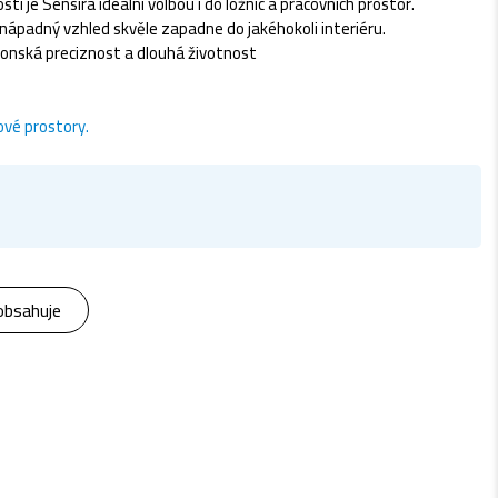
tí je Sensira ideální volbou i do ložnic a pracovních prostor.
enápadný vzhled skvěle zapadne do jakéhokoli interiéru.
ponská preciznost a dlouhá životnost
ové prostory.
obsahuje