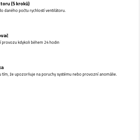
toru (5 kroků)
o daného počtu rychlostí ventilátoru.
ovač
ní provozu kdykoli během 24 hodin
ka
u tím, že upozorňuje na poruchy systému nebo provozní anomálie.