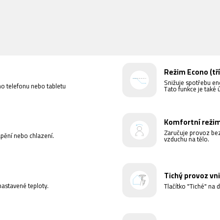
Režim Econo (tří
Snižuje spotřebu ene
ho telefonu nebo tabletu
Tato funkce je také 
Komfortní režim 
Zaručuje provoz be
ápění nebo chlazení.
vzduchu na tělo.
Tichý provoz vni
nastavené teploty.
Tlačítko "Tiché" na 