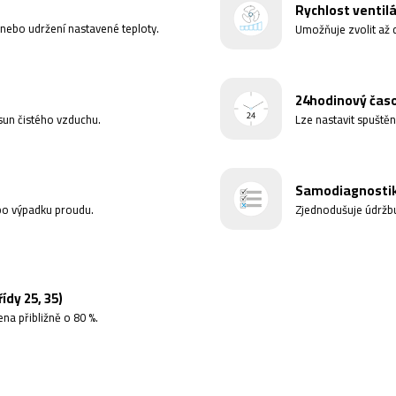
Rychlost ventilá
 nebo udržení nastavené teploty.
Umožňuje zvolit až d
24hodinový čas
ísun čistého vzduchu.
Lze nastavit spuště
Samodiagnosti
 po výpadku proudu.
Zjednodušuje údržb
dy 25, 35)
na přibližně o 80 %.