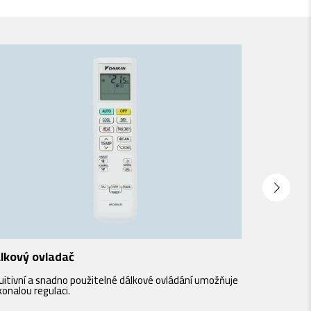
lkový ovladač
Aplikace
uitivní a snadno použitelné dálkové ovládání umožňuje
Stáhněte si 
onalou regulaci.
mějte svou k
podpoře hla