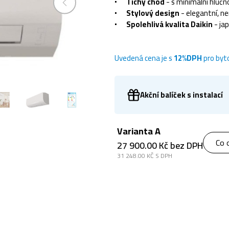
Tichý chod
- s minimální hlučnos
Stylový design
- elegantní, n
Spolehlivá kvalita Daikin
- ja
Uvedená cena je s
12%DPH
pro byt
Akční balíček s instalací
Varianta A
Co 
27 900.00 Kč bez DPH
31 248.00 KČ S DPH