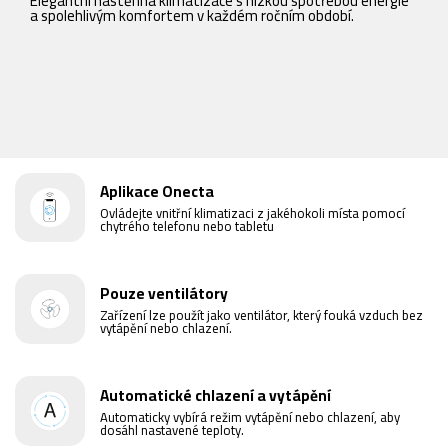
Elegantní nástěnná klimatizace s nízkou spotřebou energie
V
a spolehlivým komfortem v každém ročním období.
s
Aplikace Onecta
Ovládejte vnitřní klimatizaci z jakéhokoli místa pomocí
chytrého telefonu nebo tabletu
Pouze ventilátory
Zařízení lze použít jako ventilátor, který fouká vzduch bez
vytápění nebo chlazení.
Automatické chlazení a vytápění
Automaticky vybírá režim vytápění nebo chlazení, aby
dosáhl nastavené teploty.