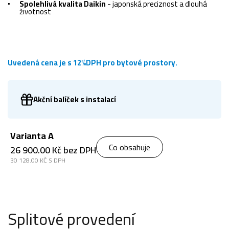
Spolehlivá kvalita Daikin
- japonská preciznost a dlouhá
životnost
Uvedená cena je s 12%DPH pro bytové prostory.
Akční balíček s instalací
Varianta A
Co obsahuje
26 900.00 Kč bez DPH
30 128.00 KČ S DPH
Splitové provedení