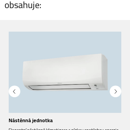
obsahuje:
Nástěnná jednotka
V