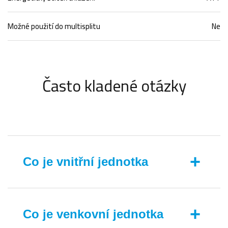
Možné použití do multisplitu
Ne
Často kladené otázky
+
Co je vnitřní jednotka
Vnitřní klimatizační jednotka je zařízení instalované
uvnitř budovy, které zajišťuje chlazení, vytápění a
úpravu vzduchu pro pohodlné vnitřní klima.
+
Co je venkovní jednotka
Pracuje v kombinaci s venkovní jednotkou (u splitových