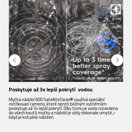
Poskytuje až 3x lepší pokrytí vodou
V
Myčka nádobí 600 SatelliteClean® využívá speciální
D
ostřikovací rameno, které oproti běžným systémům
p
poskytuje až 3× lepší pokrytí. Díky tomu je voda rozvedena
v
do všech koutů myčky a nádobí je vždy dokonale umyté, i
když je koš plně naložen.