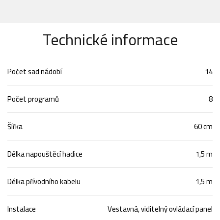
Technické informace
Počet sad nádobí
14
Počet programů
8
Šířka
60 cm
Délka napouštěcí hadice
1,5 m
Délka přívodního kabelu
1,5 m
Instalace
Vestavná, viditelný ovládací panel