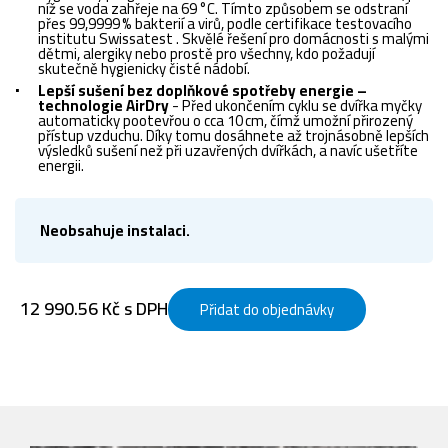
níž se voda zahřeje na 69 °C. Tímto způsobem se odstraní
přes 99,9999 % bakterií a virů, podle certifikace testovacího
institutu Swissatest . Skvělé řešení pro domácnosti s malými
dětmi, alergiky nebo prostě pro všechny, kdo požadují
skutečně hygienicky čisté nádobí.
Lepší sušení bez doplňkové spotřeby energie –
technologie AirDry
- Před ukončením cyklu se dvířka myčky
automaticky pootevřou o cca 10 cm, čímž umožní přirozený
přístup vzduchu. Díky tomu dosáhnete až trojnásobně lepších
výsledků sušení než při uzavřených dvířkách, a navíc ušetříte
energii.
Neobsahuje instalaci.
12 990.56 Kč s DPH
Přidat do objednávky