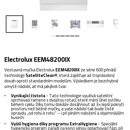
Electrolux EEM48200IX
Vestavná myčka Electrolux
EEM48200IX
ze série 600 přináší
technologii
SatelliteClean®
, která zajišťuje až trojnásobný
dosah oproti standardním modelům. Výsledkem je bezchybně
umyté nádobí, ať má jakýkoli tvar.
Vynikající čistota
- Tato technologie využívá satelitní
sprchovací rameno s dvojitou rotací, které mění úhel ostřiku
během cyklu. Díky tomu dokáže dosáhnout až 3× lepší pokrytí
prostoru než běžné myčky, a vaše nádobí tak bude čisté
opravdu „od rohu k rohu“ – i při plném naložení a objemnějším
kusech.
Vyšší hygiena díky programu ExtraHygiene
- Speciální
hygienický program zařadí na konci silnou oplachovací fázi, při