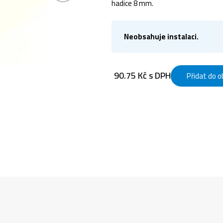
hadice 8 mm.
Neobsahuje instalaci.
90.75 Kč s DPH
Přidat do 