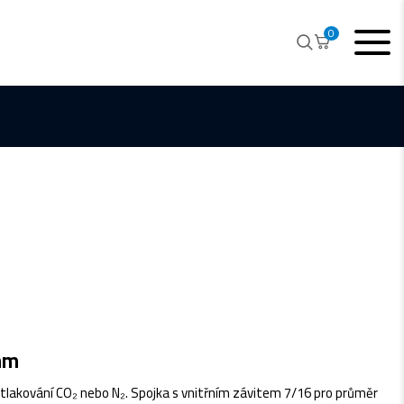
0
mm
o tlakování CO₂ nebo N₂. Spojka s vnitřním závitem 7/16 pro průměr