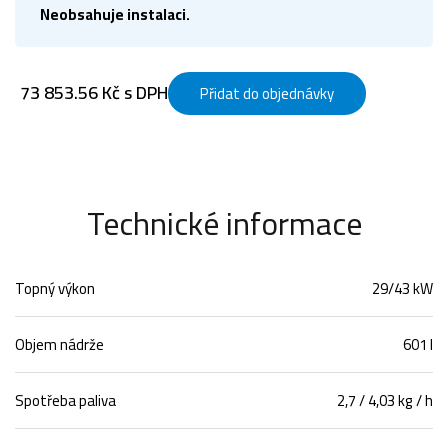
Neobsahuje instalaci.
73 853.56 Kč s DPH
Přidat do objednávky
Technické informace
Topný výkon
29/43 kW
Objem nádrže
601 l
Spotřeba paliva
2,7 / 4,03 kg / h