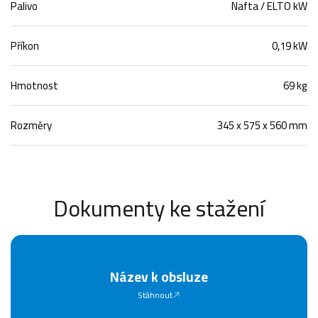
Palivo
Nafta / ELTO kW
Příkon
0,19 kW
Hmotnost
69 kg
Rozměry
345 x 575 x 560 mm
Dokumenty ke stažení
Název k obsluze
Stáhnout