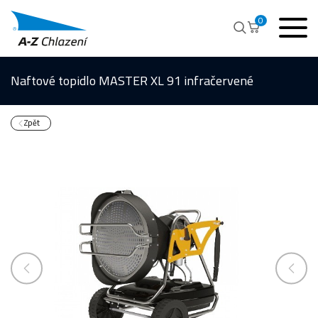
0
Naftové topidlo MASTER XL 91 infračervené
Zpět