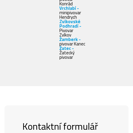
Konrád
Vrchlabí -
minipivovar
Hendrych
Zvíkovské
Podhradí -
Pivovar
Zvíkov
Žamberk -
pivovar Kanec
Žatec -
Žatecký
pivovar
Kontaktní formulář