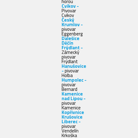
horou
Cvikov -
Pivovar
Cvikov
Český
Krumlov -
pivovar
Eggenberg
Dalešice
Děčín
Frýdlant -
Zámecký
pivovar
Frýdlant
Hanušovice
-
pivovar
Holba
Humpolec -
pivovar
Bernard
Kamenice
nad Lipou -
pivovar
Kamenice
Kopřivnice
Krušovice
Liberec -
pivovar
Vendelín
Krkoška