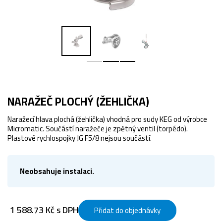
NARAŽEČ PLOCHÝ (ŽEHLIČKA)
Naražecí hlava plochá (žehlička) vhodná pro sudy KEG od výrobce
Micromatic. Součástí naražeče je zpětný ventil (torpédo).
Plastové rychlospojky JG F5/8 nejsou součástí.
Neobsahuje instalaci.
1 588.73 Kč s DPH
Přidat do objednávky