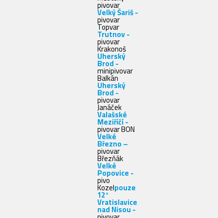
pivovar
Velký Šariš -
pivovar
Topvar
Trutnov -
pivovar
Krakonoš
Uherský
Brod -
minipivovar
Balkán
Uherský
Brod -
pivovar
Janáček
Valašské
Meziříčí -
pivovar BON
Velké
Březno –
pivovar
Březňák
Velké
Popovice -
pivo
Kozel
pouze
12°
Vratislavice
nad Nisou -
pivovar