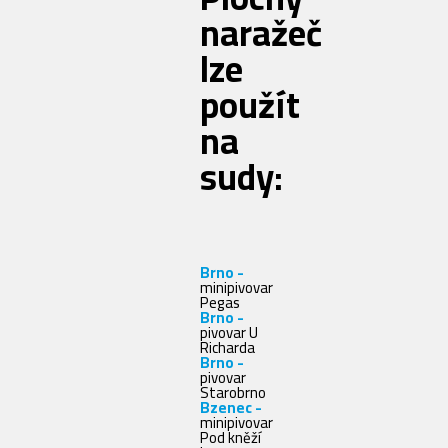
naražeč
lze
použít
na
sudy:
Brno -
minipivovar
Pegas
Brno -
pivovar U
Richarda
Brno -
pivovar
Starobrno
Bzenec -
minipivovar
Pod kněží