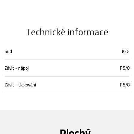
Technické informace
Sud
KEG
Závit - nápoj
F 5/8
Závit - tlakování
F 5/8
Plochý