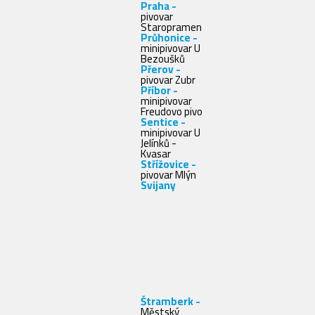
Praha -
pivovar
Staropramen
Průhonice -
minipivovar U
Bezoušků
Přerov -
pivovar Zubr
Příbor -
minipivovar
Freudovo pivo
Sentice -
minipivovar U
Jelínků -
Kvasar
Střížovice -
pivovar Mlýn
Svijany
Štramberk -
Městský