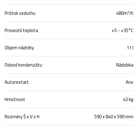
Průtok vzduchu
480m³/h
Provozní teplota
+5 - +35°C
Objem nádržky
11 l
Odvod kondenzátu
Nádobka
Autorestart
Ano
Hmotnost
43 kg
Rozměry Š x V x H
590 x 840 x 590 mm