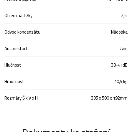
Objem nádržky
2,5l
Odvod kondenzátu
Nádobka
Autorestart
Ano
Hlučnost
38-41dB
Hmotnost
10,5 kg
Rozměry Š x V x H
305 x 500 x 192mm