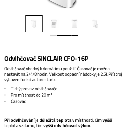
Odvlhčovač SINCLAIR CFO-16P
Odvlhčovač vhodný k domácímu použití. Časovač je možno
nastavit na 2/4/8 hodin. Velikost odpadní nádobky je 2,5l. Přístroj
vybaven funkcí autorestartu.
Tichý provoz odvlhčovače
Pro místnost do 20 m²
Časovač
Při odvlhčování
je
důležitá
teplota
v místnosti. Čím
vyšší
teplota vzduchu, tím
vyšší odvlhčovací výkon
.