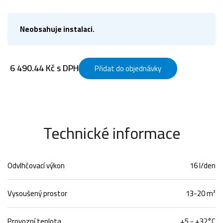
Neobsahuje instalaci.
6 490.44 Kč s DPH
Přidat do objednávky
Technické informace
Odvlhčovací výkon
16 l/den
Vysoušený prostor
13-20 m²
Provozní teplota
+5 - +32°C