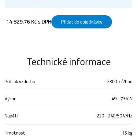
14 829.76 Kč s DPH
Přidat do objednávky
Technické informace
Průtok vzduchu
2300 m³/hod
Výkon
49 - 73 kW
Napětí
220 - 240/50 V/Hz
Hmotnost
15 kg