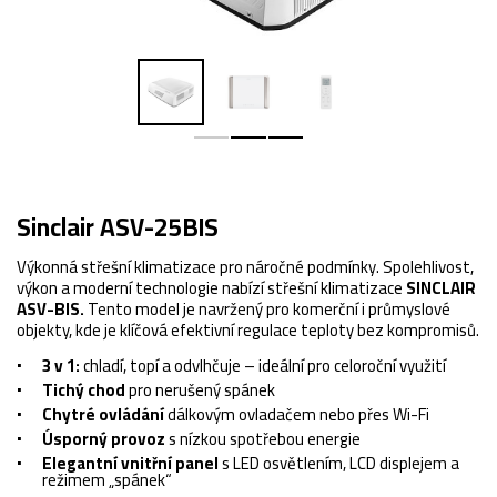
Sinclair ASV-25BIS
Výkonná střešní klimatizace pro náročné podmínky. Spolehlivost,
výkon a moderní technologie nabízí střešní klimatizace
SINCLAIR
ASV-BIS.
Tento model je navržený pro komerční i průmyslové
objekty, kde je klíčová efektivní regulace teploty bez kompromisů.
3 v 1:
chladí, topí a odvlhčuje – ideální pro celoroční využití
Tichý chod
pro nerušený spánek
Chytré ovládání
dálkovým ovladačem nebo přes Wi-Fi
Úsporný provoz
s nízkou spotřebou energie
Elegantní vnitřní panel
s LED osvětlením, LCD displejem a
režimem „spánek“