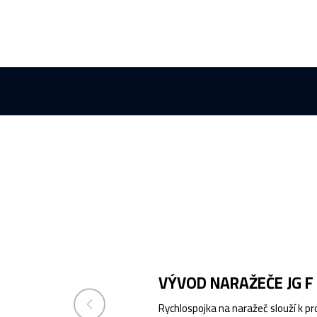
VÝVOD NARAŽEČE JG F
Rychlospojka na naražeč slouží k p