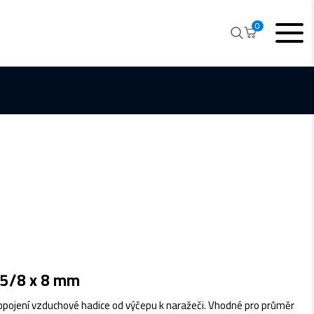
0
 5/8 x 8 mm
ropojení vzduchové hadice od výčepu k naražeči. Vhodné pro průměr