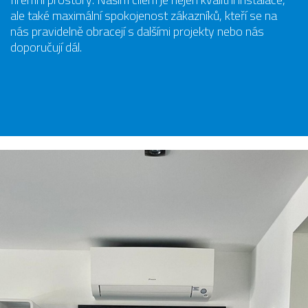
ale také maximální spokojenost zákazníků, kteří se na
nás pravidelně obracejí s dalšími projekty nebo nás
doporučují dál.