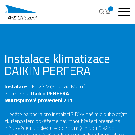
0
Instalace klimatizace
DAIKIN PERFERA
Instalace
: Nové Město nad Metují
Klimatizace
Daikin PERFERA
Multisplitové provedení 2+1
Hledáte partnera pro instalaci ? Díky našim dlouholetým
zkušenostem dokážeme navrhnout řešení přesně na
míru každému objektu – od rodinných domů až po
firemní prostory. Naším cílem je nejen kvalitní instalace,