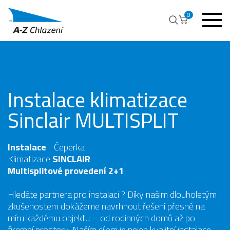
0
Instalace klimatizace
Sinclair MULTISPLIT
Instalace
: Čeperka
Klimatizace
SINCLAIR
Multisplitové provedení 2+1
Hledáte partnera pro instalaci ? Díky našim dlouholetým
zkušenostem dokážeme navrhnout řešení přesně na
míru každému objektu – od rodinných domů až po
firemní prostory. Naším cílem je nejen kvalitní instalace,