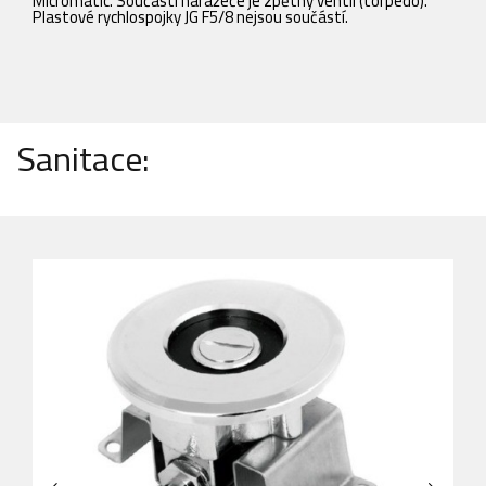
Micromatic. Součástí naražeče je zpětný ventil (torpédo).
v
Plastové rychlospojky JG F5/8 nejsou součástí.
(
Sanitace: