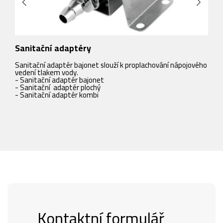
Sanitační adaptéry
S
Sanitační adaptér bajonet slouží k proplachování nápojového
S
vedení tlakem vody.
p
-
Sanitační adaptér bajonet
r
-
Sanitační adaptér plochý
-
-
Sanitační adaptér kombi
-
-
Kontaktní formulář