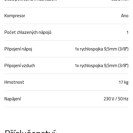
Kompresor
Ano
Počet chlazených nápojů
1
Připojení nápoj
1x rychlospojka 9,5mm (3/8")
Připojení vzduch
1x rychlospojka 9,5mm (3/8")
Hmotnost
17 kg
Napájení
230 V / 50 Hz