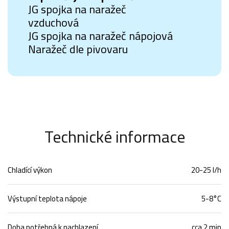
JG spojka na naražeč
vzduchová
JG spojka na naražeč nápojová
Naražeč dle pivovaru
Technické informace
Chladící výkon
20-25 l/h
Výstupní teplota nápoje
5-8°C
Doba potřebná k nachlazení
cca 2 min