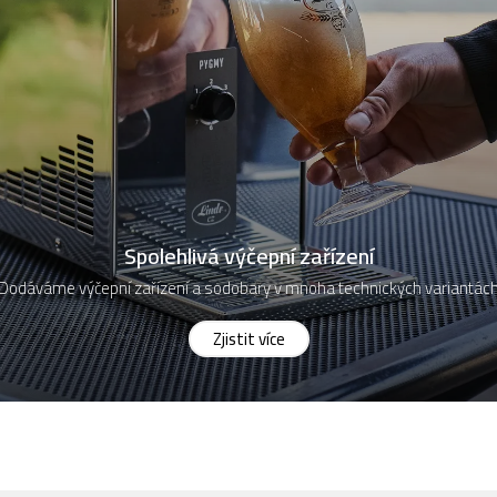
Spolehlivá výčepní zařízení
Dodáváme výčepní zařízení a sodobary v mnoha technických variantác
Zjistit více