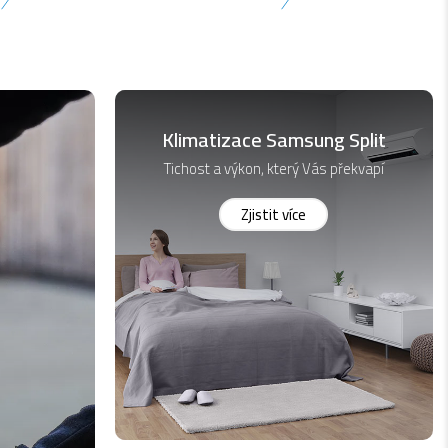
Klimatizace Samsung Split
Tichost a výkon, který Vás překvapí
Zjistit více