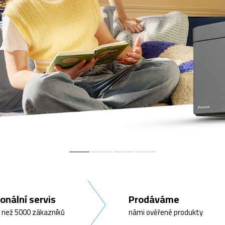
000 Kč
onální servis
Prodáváme
c než 5000 zákazníků
námi ověřené produkty