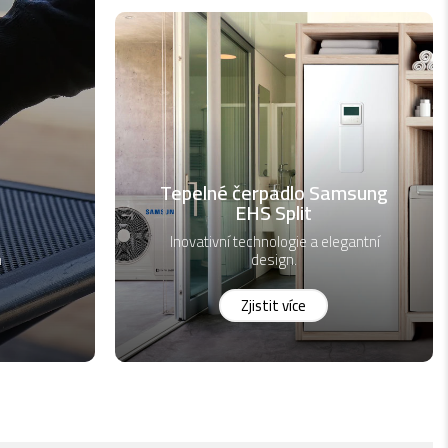
Tepelné čerpadlo Samsung
EHS Split
Inovativní technologie a elegantní
h
design.
Zjistit více