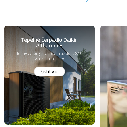
Tepelné čerpadlo Daikin
Altherma 3
Topný výkon garantován až do -28°C
venkovní teploty
Zjistit více